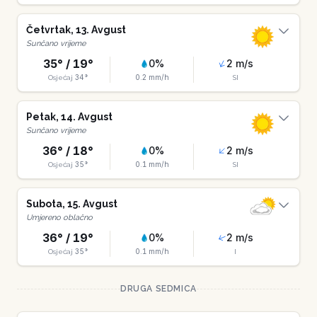
Četvrtak
,
13
.
Avgust
Sunčano vrijeme
35
° /
19
°
0
%
2
m/s
34
°
0.2
mm/h
Osjećaj
SI
Petak
,
14
.
Avgust
Sunčano vrijeme
36
° /
18
°
0
%
2
m/s
35
°
0.1
mm/h
Osjećaj
SI
Subota
,
15
.
Avgust
Umjereno oblačno
36
° /
19
°
0
%
2
m/s
35
°
0.1
mm/h
Osjećaj
I
DRUGA SEDMICA