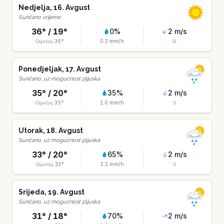
Nedjelja
,
16
.
Avgust
Sunčano vrijeme
36
° /
19
°
0
%
2
m/s
36
°
0.2
mm/h
Osjećaj
SI
Ponedjeljak
,
17
.
Avgust
Sunčano, uz mogućnost pljuska
35
° /
20
°
35
%
2
m/s
35
°
1.0
mm/h
Osjećaj
S
Utorak
,
18
.
Avgust
Sunčano, uz mogućnost pljuska
33
° /
20
°
65
%
2
m/s
33
°
2.1
mm/h
Osjećaj
S
Srijeda
,
19
.
Avgust
Sunčano, uz mogućnost pljuska
31
° /
18
°
70
%
2
m/s