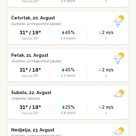
32
°
2.4
mm/h
Osjećaj
Z
Četvrtak
,
20
.
Avgust
Sunčano, uz mogućnost pljuska
31
° /
19
°
45
%
2
m/s
31
°
1.4
mm/h
Osjećaj
S
Petak
,
21
.
Avgust
Sunčano, uz mogućnost pljuska
31
° /
18
°
45
%
2
m/s
31
°
1.3
mm/h
Osjećaj
S
Subota
,
22
.
Avgust
Umjereno oblačno
31
° /
18
°
25
%
2
m/s
31
°
0.8
mm/h
Osjećaj
S
Nedjelja
,
23
.
Avgust
Sunčano, uz mogućnost pljuska