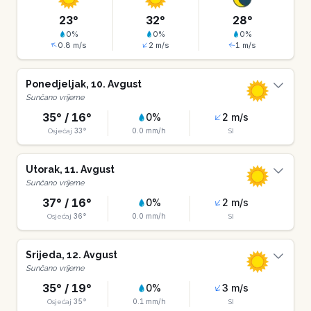
23
°
32
°
28
°
0
%
0
%
0
%
0.8
m/s
2
m/s
1
m/s
Ponedjeljak
,
10
.
Avgust
Sunčano vrijeme
35
° /
16
°
0
%
2
m/s
33
°
0.0
mm/h
Osjećaj
SI
Utorak
,
11
.
Avgust
Sunčano vrijeme
37
° /
16
°
0
%
2
m/s
36
°
0.0
mm/h
Osjećaj
SI
Srijeda
,
12
.
Avgust
Sunčano vrijeme
35
° /
19
°
0
%
3
m/s
35
°
0.1
mm/h
Osjećaj
SI