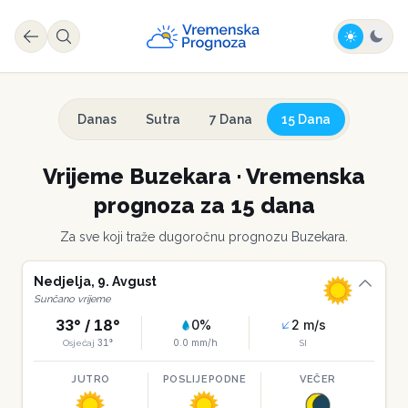
Danas
Sutra
7 Dana
15 Dana
Vrijeme
Buzekara
·
Vremenska
prognoza za 15 dana
Za sve koji traže dugoročnu prognozu
Buzekara
.
Nedjelja
,
9
.
Avgust
Sunčano vrijeme
33
° /
18
°
0
%
2
m/s
31
°
0.0
mm/h
Osjećaj
SI
JUTRO
POSLIJEPODNE
VEČER