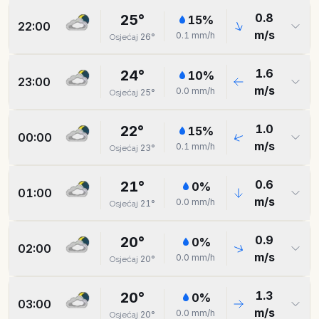
0.8
25
°
15
%
22:00
m/s
0.1
mm/h
26
°
Osjećaj
1.6
24
°
10
%
23:00
m/s
0.0
mm/h
25
°
Osjećaj
1.0
22
°
15
%
00:00
m/s
0.1
mm/h
23
°
Osjećaj
0.6
21
°
0
%
01:00
m/s
0.0
mm/h
21
°
Osjećaj
0.9
20
°
0
%
02:00
m/s
0.0
mm/h
20
°
Osjećaj
1.3
20
°
0
%
03:00
m/s
0.0
mm/h
20
°
Osjećaj