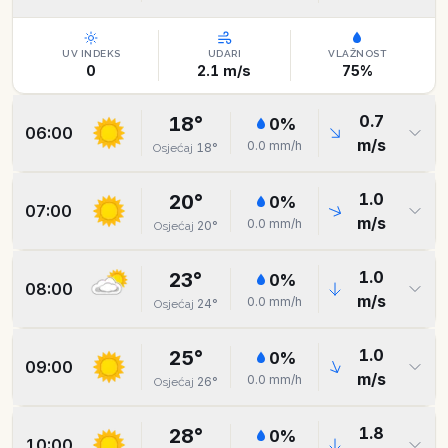
UV INDEKS
UDARI
VLAŽNOST
0
2.1
m/s
75
%
0.7
18
°
0
%
06:00
m/s
0.0
mm/h
18
°
Osjećaj
1.0
20
°
0
%
07:00
m/s
0.0
mm/h
20
°
Osjećaj
1.0
23
°
0
%
08:00
m/s
0.0
mm/h
24
°
Osjećaj
1.0
25
°
0
%
09:00
m/s
0.0
mm/h
26
°
Osjećaj
1.8
28
°
0
%
10:00