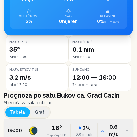
SZ
OBLAČNOST
ZRAK
PADAVINE
2%
Umjeren
0%
0.0 mm/h
NAJTOPLIJE
NAJVIŠE KIŠE
35°
0.1 mm
oko 16:00
oko 22:00
NAJVJETROVITIJE
SUNČANO
3.2 m/s
12:00 — 19:00
oko 17:00
7h tokom dana
Prognoza po satu
Bukovica, Grad Cazin
Sljedeća 24 sata detaljno
Tabela
Graf
0.6
18
°
0
%
05:00
m/s
0.0
mm/h
18
°
Osjećaj