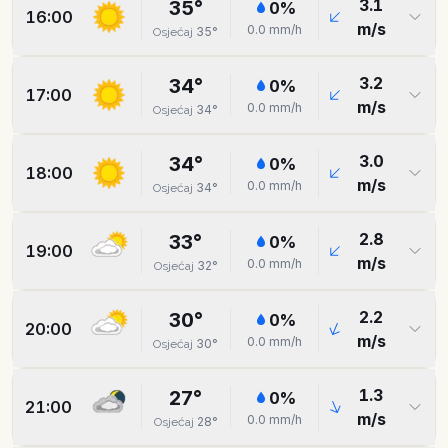
3.1
35
°
0
%
16:00
m/s
0.0
mm/h
35
°
Osjećaj
3.2
34
°
0
%
17:00
m/s
0.0
mm/h
34
°
Osjećaj
3.0
34
°
0
%
18:00
m/s
0.0
mm/h
34
°
Osjećaj
2.8
33
°
0
%
19:00
m/s
0.0
mm/h
32
°
Osjećaj
2.2
30
°
0
%
20:00
m/s
0.0
mm/h
30
°
Osjećaj
1.3
27
°
0
%
21:00
m/s
0.0
mm/h
28
°
Osjećaj