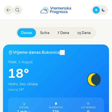
Danas
Sutra
7 Dana
15 Dana
Vrijeme danas
Bukovica
Petak, 7. Avgust
18
°
Vedro, bez oblaka
18
°
Osjećaj
VJETAR
VLAŽNOST
UV INDEKS
1 m/s
72%
0