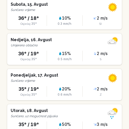
Subota
,
15
.
Avgust
Sunčano vrijeme
36
° /
18
°
10
%
2
m/s
35
°
0.3
mm/h
Osjećaj
SI
Nedjelja
,
16
.
Avgust
Umjereno oblačno
36
° /
19
°
15
%
2
m/s
35
°
0.5
mm/h
Osjećaj
S
Ponedjeljak
,
17
.
Avgust
Sunčano vrijeme
35
° /
19
°
20
%
2
m/s
35
°
0.6
mm/h
Osjećaj
Z
Utorak
,
18
.
Avgust
Sunčano, uz mogućnost pljuska
35
° /
19
°
50
%
3
m/s