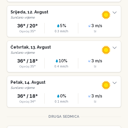
Srijeda
,
12
.
Avgust
Sunčano vrijeme
36
° /
20
°
5
%
3
m/s
35
°
0.3
mm/h
Osjećaj
SI
Četvrtak
,
13
.
Avgust
Sunčano vrijeme
36
° /
18
°
10
%
3
m/s
35
°
0.4
mm/h
Osjećaj
SI
Petak
,
14
.
Avgust
Sunčano vrijeme
36
° /
18
°
0
%
3
m/s
34
°
0.1
mm/h
Osjećaj
SI
DRUGA SEDMICA