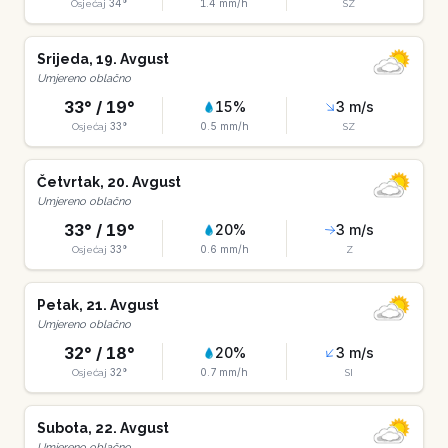
34
°
1.4
mm/h
Osjećaj
SZ
Srijeda
,
19
.
Avgust
Umjereno oblačno
33
° /
19
°
15
%
3
m/s
33
°
0.5
mm/h
Osjećaj
SZ
Četvrtak
,
20
.
Avgust
Umjereno oblačno
33
° /
19
°
20
%
3
m/s
33
°
0.6
mm/h
Osjećaj
Z
Petak
,
21
.
Avgust
Umjereno oblačno
32
° /
18
°
20
%
3
m/s
32
°
0.7
mm/h
Osjećaj
SI
Subota
,
22
.
Avgust
Umjereno oblačno