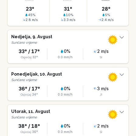
23
°
31
°
28
°
45
%
10
%
5
%
2.8
m/s
3.3
m/s
2.4
m/s
Nedjelja
,
9
.
Avgust
Sunčano vrijeme
33
° /
17
°
0
%
2
m/s
32
°
0.0
mm/h
Osjećaj
SI
Ponedjeljak
,
10
.
Avgust
Sunčano vrijeme
36
° /
17
°
0
%
3
m/s
34
°
0.0
mm/h
Osjećaj
JI
Utorak
,
11
.
Avgust
Sunčano vrijeme
38
° /
18
°
0
%
2
m/s
36
°
0.0
mm/h
Osjećaj
SI