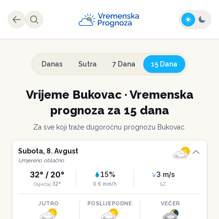
Danas
Sutra
7 Dana
15 Dana
Vrijeme
Bukovac
·
Vremenska
prognoza za 15 dana
Za sve koji traže dugoročnu prognozu
Bukovac
.
Subota
,
8
.
Avgust
Umjereno oblačno
32
° /
20
°
15
%
3
m/s
32
°
0.6
mm/h
Osjećaj
SZ
JUTRO
POSLIJEPODNE
VEČER