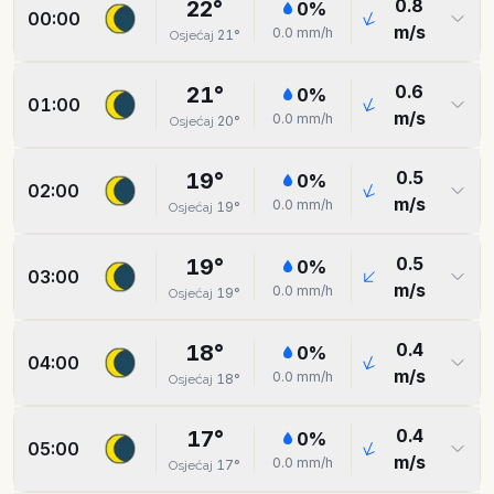
0.8
22
°
0
%
00:00
m/s
0.0
mm/h
21
°
Osjećaj
0.6
21
°
0
%
01:00
m/s
0.0
mm/h
20
°
Osjećaj
0.5
19
°
0
%
02:00
m/s
0.0
mm/h
19
°
Osjećaj
0.5
19
°
0
%
03:00
m/s
0.0
mm/h
19
°
Osjećaj
0.4
18
°
0
%
04:00
m/s
0.0
mm/h
18
°
Osjećaj
0.4
17
°
0
%
05:00
m/s
0.0
mm/h
17
°
Osjećaj