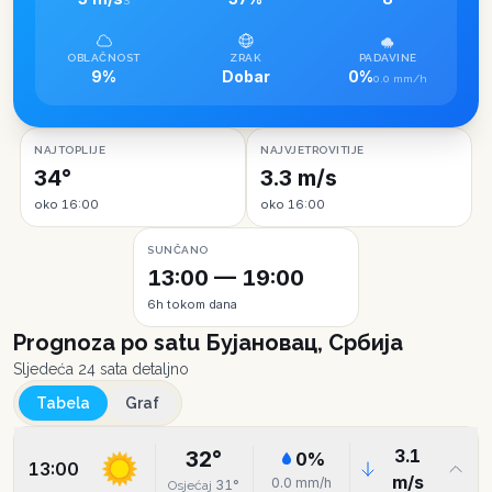
S
OBLAČNOST
ZRAK
PADAVINE
9%
Dobar
0%
0.0 mm/h
NAJTOPLIJE
NAJVJETROVITIJE
34°
3.3 m/s
oko 16:00
oko 16:00
SUNČANO
13:00 — 19:00
6h tokom dana
Prognoza po satu
Бујановац, Србија
Sljedeća 24 sata detaljno
Tabela
Graf
3.1
32
°
0
%
13:00
m/s
0.0
mm/h
31
°
Osjećaj