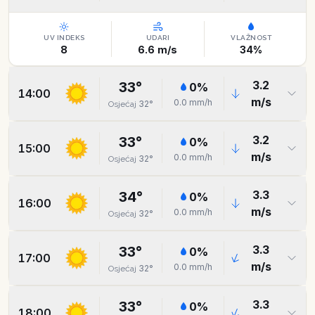
UV INDEKS
UDARI
VLAŽNOST
8
6.6
m/s
34
%
3.2
33
°
0
%
14:00
m/s
0.0
mm/h
32
°
Osjećaj
3.2
33
°
0
%
15:00
m/s
0.0
mm/h
32
°
Osjećaj
3.3
34
°
0
%
16:00
m/s
0.0
mm/h
32
°
Osjećaj
3.3
33
°
0
%
17:00
m/s
0.0
mm/h
32
°
Osjećaj
3.3
33
°
0
%
18:00