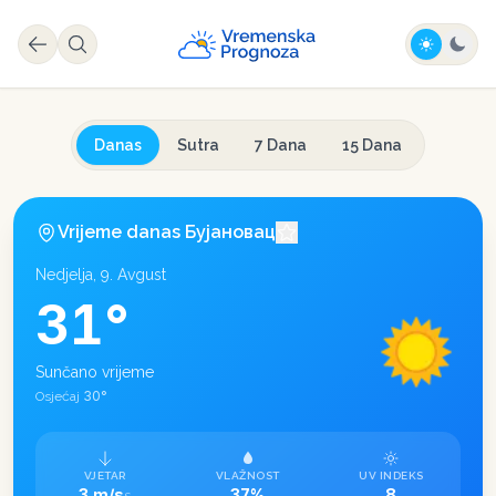
Danas
Sutra
7 Dana
15 Dana
Vrijeme danas
Бујановац
Nedjelja, 9. Avgust
31
°
Sunčano vrijeme
30
°
Osjećaj
VJETAR
VLAŽNOST
UV INDEKS
3 m/s
37%
8