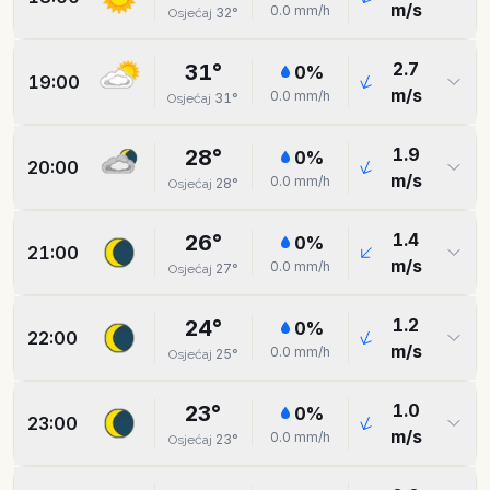
m/s
0.0
mm/h
32
°
Osjećaj
2.7
31
°
0
%
19:00
m/s
0.0
mm/h
31
°
Osjećaj
1.9
28
°
0
%
20:00
m/s
0.0
mm/h
28
°
Osjećaj
1.4
26
°
0
%
21:00
m/s
0.0
mm/h
27
°
Osjećaj
1.2
24
°
0
%
22:00
m/s
0.0
mm/h
25
°
Osjećaj
1.0
23
°
0
%
23:00
m/s
0.0
mm/h
23
°
Osjećaj