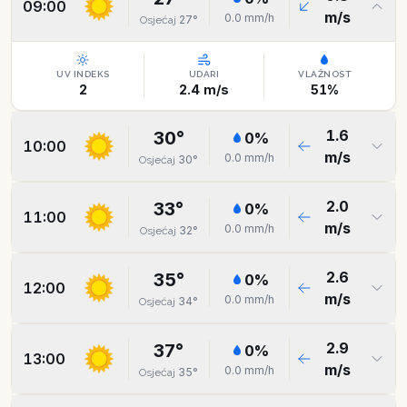
09:00
m/s
0.0
mm/h
27
°
Osjećaj
UV INDEKS
UDARI
VLAŽNOST
2
2.4
m/s
51
%
1.6
30
°
0
%
10:00
m/s
0.0
mm/h
30
°
Osjećaj
2.0
33
°
0
%
11:00
m/s
0.0
mm/h
32
°
Osjećaj
2.6
35
°
0
%
12:00
m/s
0.0
mm/h
34
°
Osjećaj
2.9
37
°
0
%
13:00
m/s
0.0
mm/h
35
°
Osjećaj