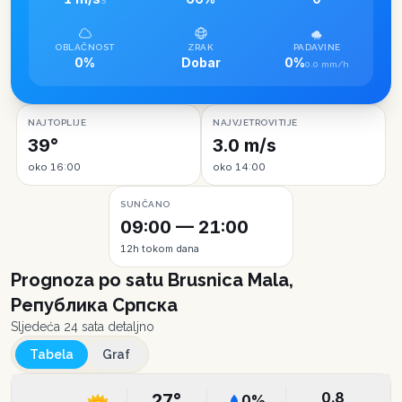
S
OBLAČNOST
ZRAK
PADAVINE
0%
Dobar
0%
0.0 mm/h
NAJTOPLIJE
NAJVJETROVITIJE
39°
3.0 m/s
oko 16:00
oko 14:00
SUNČANO
09:00 — 21:00
12h tokom dana
Prognoza po satu
Brusnica Mala,
Република Српска
Sljedeća 24 sata detaljno
Tabela
Graf
0.8
27
°
0
%