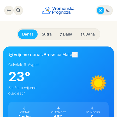
Danas
Sutra
7 Dana
15 Dana
Vrijeme danas
Brusnica Mala
Četvrtak, 6. Avgust
23
°
Sunčano vrijeme
25
°
Osjećaj
VJETAR
VLAŽNOST
UV INDEKS
1 m/s
66%
0