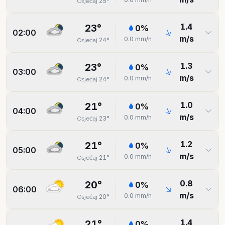
25
°
Osjećaj
1.4
23
°
0
%
02:00
m/s
0.0
mm/h
24
°
Osjećaj
1.3
23
°
0
%
03:00
m/s
0.0
mm/h
24
°
Osjećaj
1.0
21
°
0
%
04:00
m/s
0.0
mm/h
23
°
Osjećaj
1.2
21
°
0
%
05:00
m/s
0.0
mm/h
21
°
Osjećaj
0.8
20
°
0
%
06:00
m/s
0.0
mm/h
20
°
Osjećaj
1.4
21
°
0
%