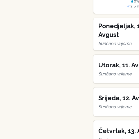
0
2.8
m
Ponedjeljak
,
Avgust
Sunčano vrijeme
Utorak
,
11
.
Av
Sunčano vrijeme
Srijeda
,
12
.
Av
Sunčano vrijeme
Četvrtak
,
13
.