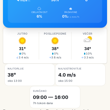
SZ
OBLAČNOST
PADAVINE
6%
0%
0.1 mm/h
JUTRO
POSLIJEPODNE
VEČER
31
°
38
°
34
°
0
%
0
%
10
%
3.4
m/s
3.8
m/s
3.3
m/s
NAJTOPLIJE
NAJVJETROVITIJE
38°
4.0 m/s
oko 13:00
oko 15:00
SUNČANO
09:00 — 16:00
7h tokom dana