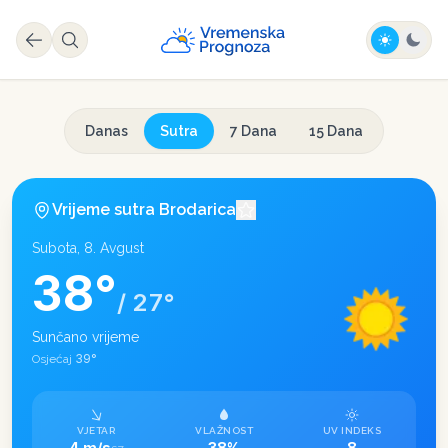
Danas
Sutra
7 Dana
15 Dana
Vrijeme sutra
Brodarica
Subota, 8. Avgust
38
°
/
27
°
Sunčano vrijeme
39
°
Osjećaj
VJETAR
VLAŽNOST
UV INDEKS
4 m/s
38%
8