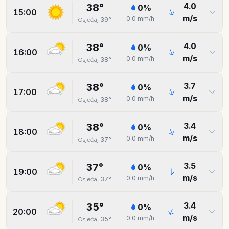
4.0
38
°
0
%
15:00
m/s
0.0
mm/h
39
°
Osjećaj
4.0
38
°
0
%
16:00
m/s
0.0
mm/h
38
°
Osjećaj
3.7
38
°
0
%
17:00
m/s
0.0
mm/h
38
°
Osjećaj
3.4
38
°
0
%
18:00
m/s
0.0
mm/h
37
°
Osjećaj
3.5
37
°
0
%
19:00
m/s
0.0
mm/h
37
°
Osjećaj
3.4
35
°
0
%
20:00
m/s
0.0
mm/h
35
°
Osjećaj