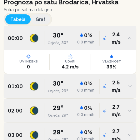
Prognoza po satu
Brodarica, Hrvatska
Sutra po satima detaljno
Tabela
Graf
2.4
30
°
0
%
00:00
m/s
0.0
mm/h
30
°
Osjećaj
UV INDEKS
UDARI
VLAŽNOST
0
4.2
m/s
39
%
2.5
30
°
0
%
01:00
m/s
0.0
mm/h
29
°
Osjećaj
2.7
29
°
0
%
02:00
m/s
0.0
mm/h
29
°
Osjećaj
2.7
29
°
0
%
03:00
m/s
0.0
mm/h
29
°
Osjećaj