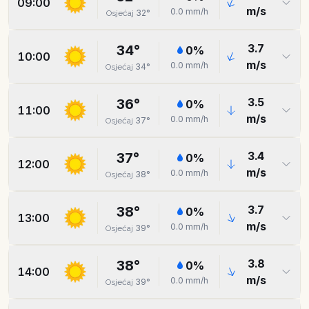
09:00
m/s
0.0
mm/h
32
°
Osjećaj
3.7
34
°
0
%
10:00
m/s
0.0
mm/h
34
°
Osjećaj
3.5
36
°
0
%
11:00
m/s
0.0
mm/h
37
°
Osjećaj
3.4
37
°
0
%
12:00
m/s
0.0
mm/h
38
°
Osjećaj
3.7
38
°
0
%
13:00
m/s
0.0
mm/h
39
°
Osjećaj
3.8
38
°
0
%
14:00
m/s
0.0
mm/h
39
°
Osjećaj