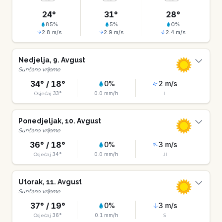
24
°
31
°
28
°
85
%
5
%
0
%
2.8
m/s
2.9
m/s
2.4
m/s
Nedjelja
,
9
.
Avgust
Sunčano vrijeme
34
° /
18
°
0
%
2
m/s
33
°
0.0
mm/h
Osjećaj
I
Ponedjeljak
,
10
.
Avgust
Sunčano vrijeme
36
° /
18
°
0
%
3
m/s
34
°
0.0
mm/h
Osjećaj
JI
Utorak
,
11
.
Avgust
Sunčano vrijeme
37
° /
19
°
0
%
3
m/s
36
°
0.1
mm/h
Osjećaj
S