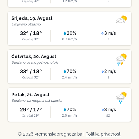
32
°
1.2
mm/h
Osjećaj
Z
Srijeda
,
19
.
Avgust
Umjereno oblačno
32
° /
18
°
20
%
3
m/s
32
°
0.7
mm/h
Osjećaj
S
Četvrtak
,
20
.
Avgust
Sunčano uz mogućnost oluje
33
° /
18
°
70
%
2
m/s
32
°
2.4
mm/h
Osjećaj
S
Petak
,
21
.
Avgust
Sunčano, uz mogućnost pljuska
29
° /
17
°
70
%
3
m/s
29
°
2.5
mm/h
Osjećaj
SZ
©
2026
vremenskaprognoza.ba |
Politika privatnosti