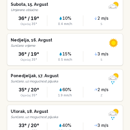
Subota
,
15
.
Avgust
Umjereno oblačno
36
° /
19
°
10
%
2
m/s
35
°
0.4
mm/h
Osjećaj
S
Nedjelja
,
16
.
Avgust
Sunčano vrijeme
36
° /
19
°
15
%
3
m/s
35
°
0.5
mm/h
Osjećaj
S
Ponedjeljak
,
17
.
Avgust
Sunčano, uz mogućnost pljuska
35
° /
20
°
60
%
2
m/s
35
°
1.9
mm/h
Osjećaj
Z
Utorak
,
18
.
Avgust
Sunčano, uz mogućnost pljuska
33
° /
20
°
40
%
3
m/s