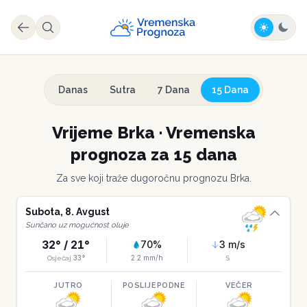
Danas
Sutra
7 Dana
15 Dana
Vrijeme
Brka
·
Vremenska
prognoza za 15 dana
Za sve koji traže dugoročnu prognozu
Brka
.
Subota
,
8
.
Avgust
Sunčano uz mogućnost oluje
32
° /
21
°
70
%
3
m/s
33
°
2.2
mm/h
Osjećaj
S
JUTRO
POSLIJEPODNE
VEČER