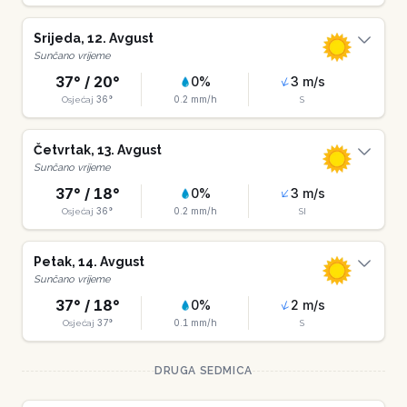
Srijeda
,
12
.
Avgust
Sunčano vrijeme
37
° /
20
°
0
%
3
m/s
36
°
0.2
mm/h
Osjećaj
S
Četvrtak
,
13
.
Avgust
Sunčano vrijeme
37
° /
18
°
0
%
3
m/s
36
°
0.2
mm/h
Osjećaj
SI
Petak
,
14
.
Avgust
Sunčano vrijeme
37
° /
18
°
0
%
2
m/s
37
°
0.1
mm/h
Osjećaj
S
DRUGA SEDMICA