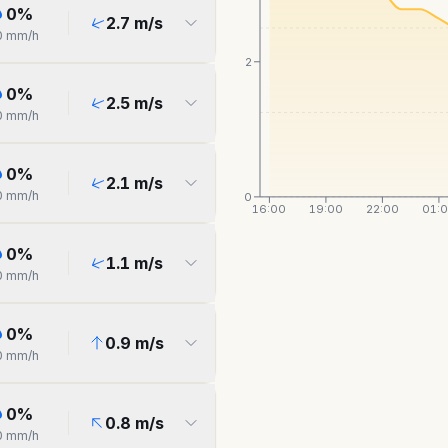
0
%
2.7
m/s
0
mm/h
2
0
%
2.5
m/s
0
mm/h
0
%
2.1
m/s
0
mm/h
0
16:00
19:00
22:00
01:
0
%
1.1
m/s
0
mm/h
0
%
0.9
m/s
0
mm/h
0
%
0.8
m/s
0
mm/h