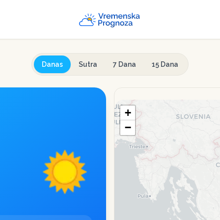
Danas
Sutra
7 Dana
15 Dana
+
−