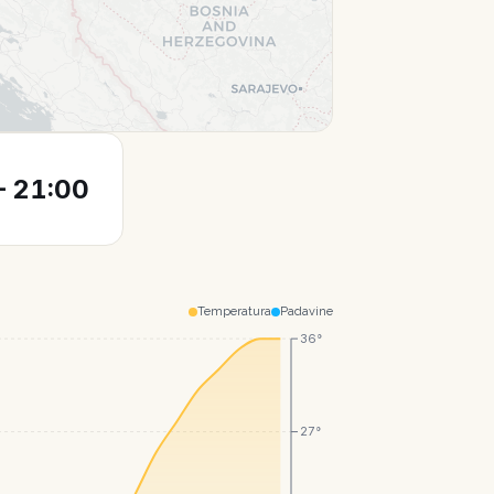
Leaflet
|
© CartoDB
 21:00
Temperatura
Padavine
36°
27°