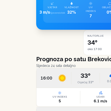
VJETAR
VLAŽNOST
UV
OBLAČ
3 m/s
32%
INDEKS
0
Sjeveroistok
7
NAJTOPLIJE
34°
oko 17:00
Prognoza po satu
Brekovi
Sljedeća 24 sata detaljno
33
°
16:00
0.
33
°
Osjećaj
UV INDEKS
UDARI
5
6.1
m/s