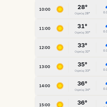
28
°
10:00
0.
28
°
Osjećaj
31
°
11:00
0.
30
°
Osjećaj
33
°
12:00
0.
32
°
Osjećaj
35
°
13:00
0.
33
°
Osjećaj
36
°
14:00
0.
34
°
Osjećaj
36
°
15:00