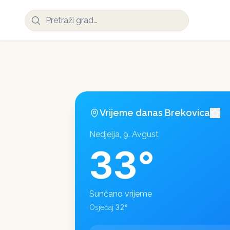
Vrijeme danas
Brekovica
Nedjelja, 9. Avgust
33
°
Sunčano vrijeme
32
°
Osjećaj