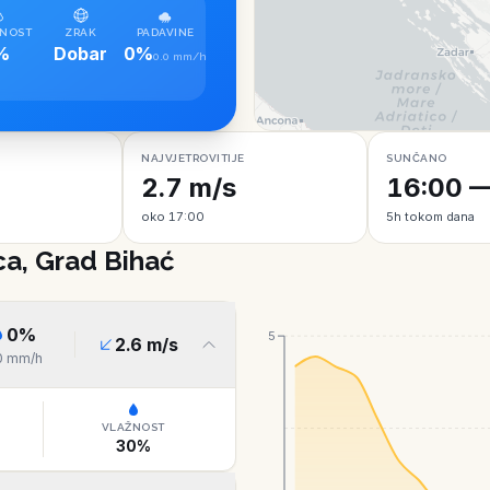
NOST
ZRAK
PADAVINE
%
Dobar
0%
0.0 mm/h
NAJVJETROVITIJE
SUNČANO
2.7 m/s
16:00 —
oko 17:00
5h tokom dana
ca, Grad Bihać
0
%
5
2.6
m/s
0
mm/h
VLAŽNOST
30
%