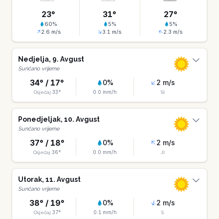
23
°
31
°
27
°
60
%
5
%
5
%
2.6
m/s
3.1
m/s
2.3
m/s
Nedjelja
,
9
.
Avgust
Sunčano vrijeme
34
° /
17
°
0
%
2
m/s
33
°
0.0
mm/h
Osjećaj
SI
Ponedjeljak
,
10
.
Avgust
Sunčano vrijeme
37
° /
18
°
0
%
2
m/s
36
°
0.0
mm/h
Osjećaj
JI
Utorak
,
11
.
Avgust
Sunčano vrijeme
38
° /
19
°
0
%
2
m/s
37
°
0.1
mm/h
Osjećaj
S