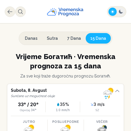
Danas
Sutra
7 Dana
15 Dana
Vrijeme
Богатић
·
Vremenska
prognoza za 15 dana
Za sve koji traže dugoročnu prognozu
Богатић
.
Subota
,
8
.
Avgust
Sunčano uz mogućnost oluje
33
° /
20
°
35
%
3
m/s
34
°
1.0
mm/h
Osjećaj
SZ
JUTRO
POSLIJEPODNE
VEČER