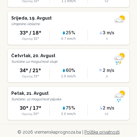
33
°
1.1
mm/h
Osjećaj
SZ
Srijeda
,
19
.
Avgust
Umjereno oblačno
33
° /
18
°
25
%
3
m/s
32
°
0.7
mm/h
Osjećaj
S
Četvrtak
,
20
.
Avgust
Sunčano uz mogućnost oluje
34
° /
21
°
60
%
2
m/s
33
°
1.9
mm/h
Osjećaj
JI
Petak
,
21
.
Avgust
Sunčano, uz mogućnost pljuska
30
° /
17
°
75
%
2
m/s
30
°
3.0
mm/h
Osjećaj
SZ
©
2026
vremenskaprognoza.ba |
Politika privatnosti