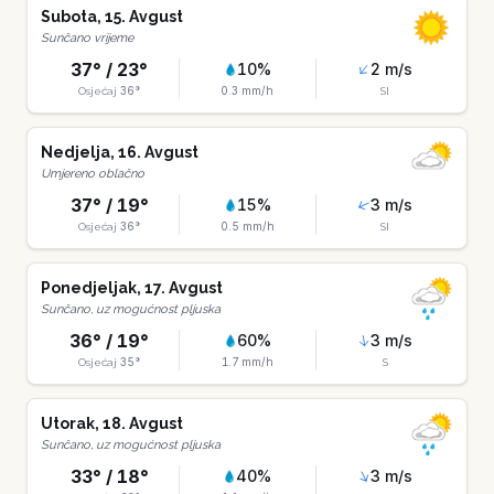
Subota
,
15
.
Avgust
Sunčano vrijeme
37
° /
23
°
10
%
2
m/s
36
°
0.3
mm/h
Osjećaj
SI
Nedjelja
,
16
.
Avgust
Umjereno oblačno
37
° /
19
°
15
%
3
m/s
36
°
0.5
mm/h
Osjećaj
SI
Ponedjeljak
,
17
.
Avgust
Sunčano, uz mogućnost pljuska
36
° /
19
°
60
%
3
m/s
35
°
1.7
mm/h
Osjećaj
S
Utorak
,
18
.
Avgust
Sunčano, uz mogućnost pljuska
33
° /
18
°
40
%
3
m/s