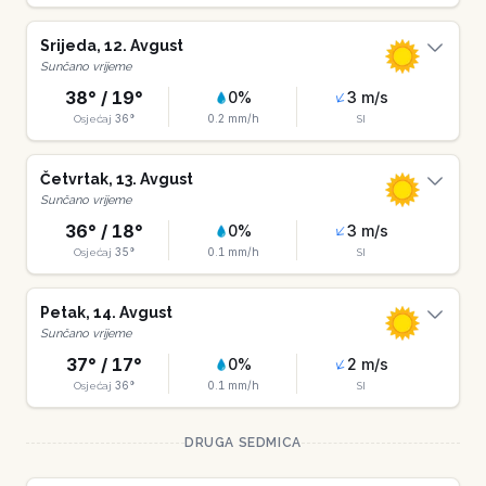
Srijeda
,
12
.
Avgust
Sunčano vrijeme
38
° /
19
°
0
%
3
m/s
36
°
0.2
mm/h
Osjećaj
SI
Četvrtak
,
13
.
Avgust
Sunčano vrijeme
36
° /
18
°
0
%
3
m/s
35
°
0.1
mm/h
Osjećaj
SI
Petak
,
14
.
Avgust
Sunčano vrijeme
37
° /
17
°
0
%
2
m/s
36
°
0.1
mm/h
Osjećaj
SI
DRUGA SEDMICA