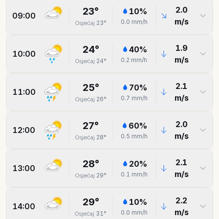
2.0
23
°
10
%
09:00
m/s
0.0
mm/h
23
°
Osjećaj
1.9
24
°
40
%
10:00
m/s
0.2
mm/h
24
°
Osjećaj
2.1
25
°
70
%
11:00
m/s
0.7
mm/h
26
°
Osjećaj
2.0
27
°
60
%
12:00
m/s
0.5
mm/h
28
°
Osjećaj
2.1
28
°
20
%
13:00
m/s
0.1
mm/h
29
°
Osjećaj
2.2
29
°
10
%
14:00
m/s
0.0
mm/h
31
°
Osjećaj