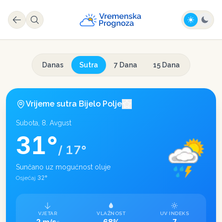
Danas
Sutra
7 Dana
15 Dana
Vrijeme sutra
Bijelo Polje
Subota, 8. Avgust
31
°
/
17
°
Sunčano uz mogućnost oluje
32
°
Osjećaj
VJETAR
VLAŽNOST
UV INDEKS
2 m/s
68%
7