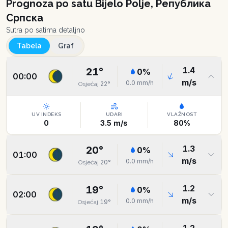
Prognoza po satu
Bijelo Polje, Република
Српска
Sutra po satima detaljno
Tabela
Graf
1.4
21
°
0
%
00:00
m/s
0.0
mm/h
22
°
Osjećaj
UV INDEKS
UDARI
VLAŽNOST
0
3.5
m/s
80
%
1.3
20
°
0
%
01:00
m/s
0.0
mm/h
20
°
Osjećaj
1.2
19
°
0
%
02:00
m/s
0.0
mm/h
19
°
Osjećaj