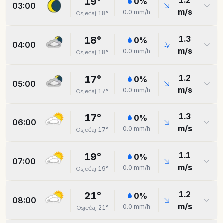
1.2
19
°
0
%
03:00
m/s
0.0
mm/h
18
°
Osjećaj
1.3
18
°
0
%
04:00
m/s
0.0
mm/h
18
°
Osjećaj
1.2
17
°
0
%
05:00
m/s
0.0
mm/h
17
°
Osjećaj
1.3
17
°
0
%
06:00
m/s
0.0
mm/h
17
°
Osjećaj
1.1
19
°
0
%
07:00
m/s
0.0
mm/h
19
°
Osjećaj
1.2
21
°
0
%
08:00
m/s
0.0
mm/h
21
°
Osjećaj