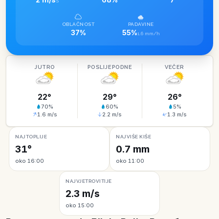
S
OBLAČNOST
PADAVINE
37%
55%
1.6 mm/h
JUTRO
POSLIJEPODNE
VEČER
22
°
29
°
26
°
70
%
60
%
5
%
1.6
m/s
2.2
m/s
1.3
m/s
NAJTOPLIJE
NAJVIŠE KIŠE
31°
0.7 mm
oko 16:00
oko 11:00
NAJVJETROVITIJE
2.3 m/s
oko 15:00