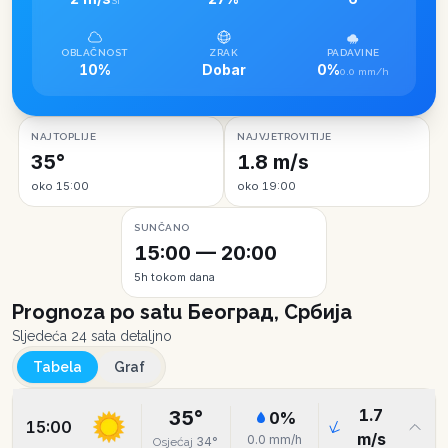
SI
OBLAČNOST
ZRAK
PADAVINE
10%
Dobar
0%
0.0 mm/h
NAJTOPLIJE
NAJVJETROVITIJE
35°
1.8 m/s
oko 15:00
oko 19:00
SUNČANO
15:00 — 20:00
5h tokom dana
Prognoza po satu
Београд, Србија
Sljedeća 24 sata detaljno
Tabela
Graf
1.7
35
°
0
%
15:00
m/s
0.0
mm/h
34
°
Osjećaj