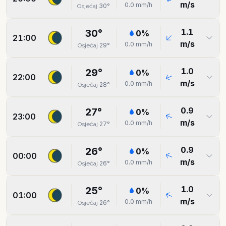
m/s
0.0
mm/h
30
°
Osjećaj
1.1
30
°
0
%
21:00
m/s
0.0
mm/h
29
°
Osjećaj
1.0
29
°
0
%
22:00
m/s
0.0
mm/h
28
°
Osjećaj
0.9
27
°
0
%
23:00
m/s
0.0
mm/h
27
°
Osjećaj
0.9
26
°
0
%
00:00
m/s
0.0
mm/h
26
°
Osjećaj
1.0
25
°
0
%
01:00
m/s
0.0
mm/h
26
°
Osjećaj