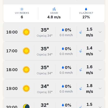
UV INDEKS
UDARI
VLAŽNOST
6
4.8
m/s
27
%
1.5
35
°
0
%
16:00
m/s
0.0
mm/h
34
°
Osjećaj
1.4
35
°
0
%
17:00
m/s
0.0
mm/h
34
°
Osjećaj
1.6
35
°
0
%
18:00
m/s
0.0
mm/h
34
°
Osjećaj
1.8
34
°
0
%
19:00
m/s
0.0
mm/h
32
°
Osjećaj
1.5
32
°
0
%
20:00