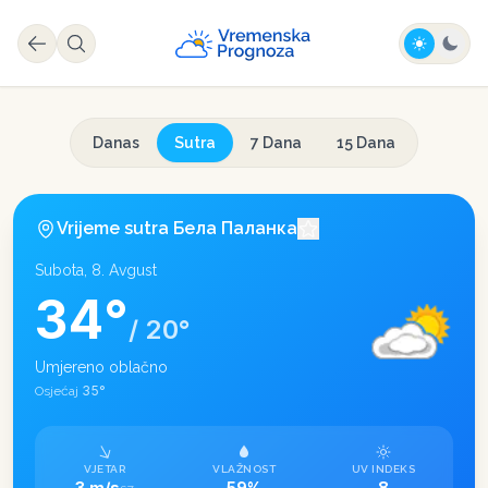
Danas
Sutra
7 Dana
15 Dana
Vrijeme sutra
Бела Паланка
Subota, 8. Avgust
34
°
/
20
°
Umjereno oblačno
35
°
Osjećaj
VJETAR
VLAŽNOST
UV INDEKS
3 m/s
59%
8