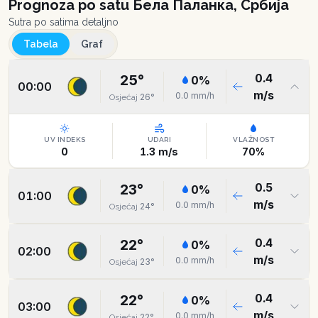
Prognoza po satu
Бела Паланка, Србија
Sutra po satima detaljno
Tabela
Graf
0.4
25
°
0
%
00:00
m/s
0.0
mm/h
26
°
Osjećaj
UV INDEKS
UDARI
VLAŽNOST
0
1.3
m/s
70
%
0.5
23
°
0
%
01:00
m/s
0.0
mm/h
24
°
Osjećaj
0.4
22
°
0
%
02:00
m/s
0.0
mm/h
23
°
Osjećaj
0.4
22
°
0
%
03:00
m/s
0.0
mm/h
22
°
Osjećaj