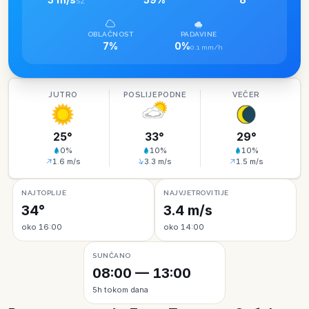
SZ
OBLAČNOST
PADAVINE
7%
0%
0.1 mm/h
JUTRO
POSLIJEPODNE
VEČER
25
°
33
°
29
°
0
%
10
%
10
%
1.6
m/s
3.3
m/s
1.5
m/s
NAJTOPLIJE
NAJVJETROVITIJE
34°
3.4 m/s
oko 16:00
oko 14:00
SUNČANO
08:00 — 13:00
5h tokom dana