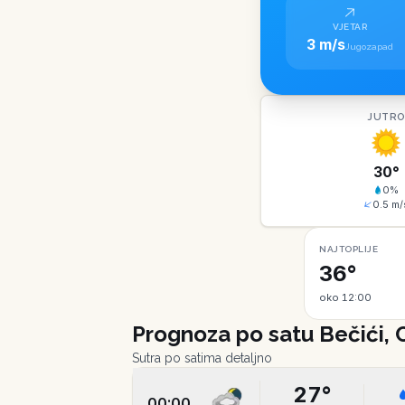
VJETAR
3 m/s
Jugozapad
JUTR
30
°
0
%
0.5
m/
NAJTOPLIJE
36°
oko 12:00
Prognoza po satu
Bečići, 
Sutra po satima detaljno
27
°
00:00