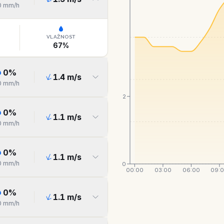
0
mm/h
VLAŽNOST
67
%
0
%
1.4
m/s
0
mm/h
2
0
%
1.1
m/s
0
mm/h
0
%
1.1
m/s
0
mm/h
0
00:00
03:00
06:00
09:
0
%
1.1
m/s
0
mm/h