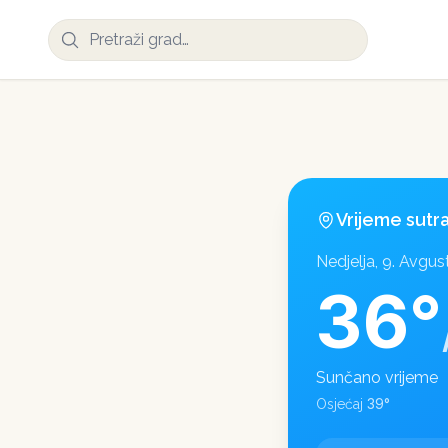
Vrijeme sutr
Nedjelja, 9. Avgus
36
°
Sunčano vrijeme
39
°
Osjećaj