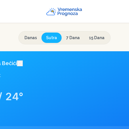
Danas
Sutra
7 Dana
15 Dana
a
Bečići
t
/
24
°