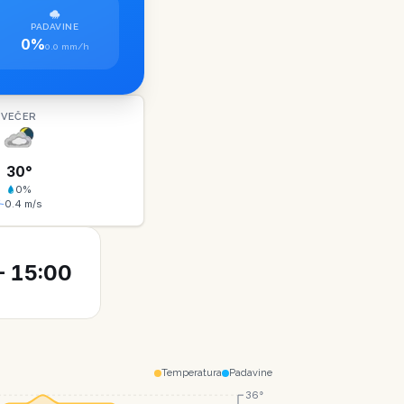
PADAVINE
0%
0.0 mm/h
VEČER
30
°
0
%
0.4
m/s
 15:00
Temperatura
Padavine
36°