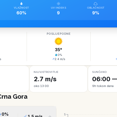
VLAŽNOST
UV INDEKS
OBLAČNOST
60%
9
9%
O
POSLIJEPODNE
35
°
0
%
s
2.4
m/s
NAJVJETROVITIJE
SUNČANO
2.7 m/s
06:00 —
oko 13:00
9h tokom dana
Crna Gora
0
%
5
1.5
m/s