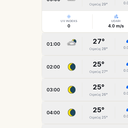
0.
29
°
Osjećaj
UV INDEKS
UDARI
0
4.0
m/s
27
°
01:00
0.
28
°
Osjećaj
25
°
02:00
0.
27
°
Osjećaj
25
°
03:00
0.
26
°
Osjećaj
25
°
04:00
0.
25
°
Osjećaj