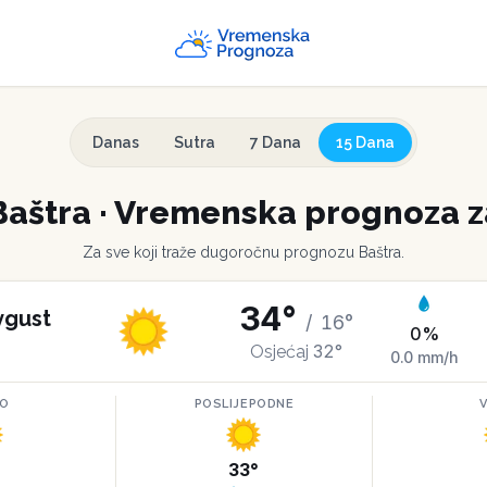
Danas
Sutra
7 Dana
15 Dana
Baštra
·
Vremenska prognoza z
Za sve koji traže dugoročnu prognozu
Baštra
.
34
°
vgust
/
16
°
0
%
32
°
Osjećaj
0.0
mm/h
RO
POSLIJEPODNE
°
33
°