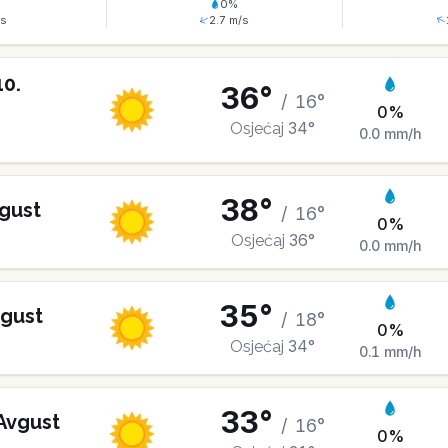
%
0
%
s
2.7
m/s
10
.
36
°
/
16
°
0
%
34
°
Osjećaj
0.0
mm/h
38
°
gust
/
16
°
0
%
36
°
Osjećaj
0.0
mm/h
35
°
gust
/
18
°
0
%
34
°
Osjećaj
0.1
mm/h
33
°
Avgust
/
16
°
0
%