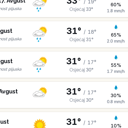
33
°
17
.
Avgust
/
19
°
60
%
33
°
ost pljuska
Osjećaj
1.8
mm/h
31
°
gust
/
18
°
65
%
31
°
ost pljuska
Osjećaj
2.0
mm/h
31
°
gust
/
17
°
55
%
30
°
ost pljuska
Osjećaj
1.7
mm/h
31
°
Avgust
/
17
°
30
%
30
°
Osjećaj
0.8
mm/h
31
°
ust
/
17
°
10
%