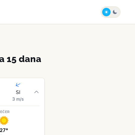
a 15 dana
SI
3
m/s
VEČER
27
°