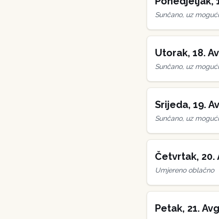
Ponedjeljak
,
Sunčano, uz mogućn
Utorak
,
18
.
Av
Sunčano, uz mogućn
Srijeda
,
19
.
Av
Sunčano, uz mogućn
Četvrtak
,
20
.
Umjereno oblačno
Petak
,
21
.
Avg