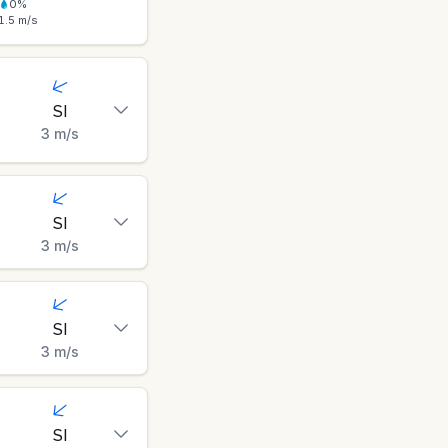
0
%
1.5
m/s
SI
3
m/s
SI
3
m/s
SI
3
m/s
SI