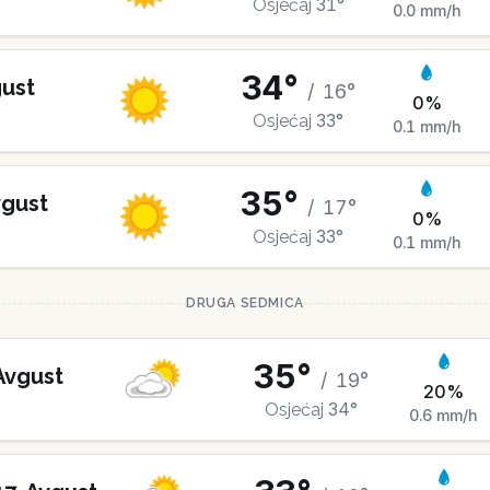
31
°
Osjećaj
0.0
mm/h
34
°
ust
/
16
°
0
%
33
°
Osjećaj
0.1
mm/h
35
°
gust
/
17
°
0
%
33
°
Osjećaj
0.1
mm/h
DRUGA SEDMICA
35
°
Avgust
/
19
°
20
%
34
°
Osjećaj
0.6
mm/h