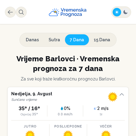
Danas
Sutra
7 Dana
15 Dana
Vrijeme
Barlovci
·
Vremenska
prognoza za 7 dana
Za sve koji traže kratkoročnu prognozu
Barlovci
.
Nedjelja
,
9
.
Avgust
Sunčano vrijeme
35
° /
16
°
0
%
2
m/s
35
°
0.0
mm/h
Osjećaj
SI
JUTRO
POSLIJEPODNE
VEČER