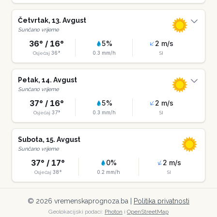
Četvrtak
,
13
.
Avgust
Sunčano vrijeme
36
° /
16
°
5
%
2
m/s
36
°
0.3
mm/h
Osjećaj
SI
Petak
,
14
.
Avgust
Sunčano vrijeme
37
° /
16
°
5
%
2
m/s
37
°
0.3
mm/h
Osjećaj
SI
Subota
,
15
.
Avgust
Sunčano vrijeme
37
° /
17
°
0
%
2
m/s
38
°
0.2
mm/h
Osjećaj
SI
©
2026
vremenskaprognoza.ba |
Politika privatnosti
Geolokacijski podaci:
Photon
i
OpenStreetMap