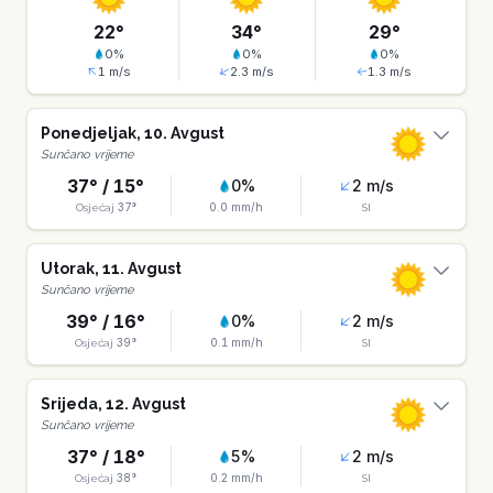
22
°
34
°
29
°
0
%
0
%
0
%
1
m/s
2.3
m/s
1.3
m/s
Ponedjeljak
,
10
.
Avgust
Sunčano vrijeme
37
° /
15
°
0
%
2
m/s
37
°
0.0
mm/h
Osjećaj
SI
Utorak
,
11
.
Avgust
Sunčano vrijeme
39
° /
16
°
0
%
2
m/s
39
°
0.1
mm/h
Osjećaj
SI
Srijeda
,
12
.
Avgust
Sunčano vrijeme
37
° /
18
°
5
%
2
m/s
38
°
0.2
mm/h
Osjećaj
SI