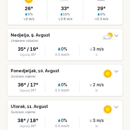
26
°
33
°
29
°
0
%
15
%
0
%
2
m/s
3.8
m/s
2.3
m/s
Nedjelja
,
9
.
Avgust
Umjereno oblačno
35
° /
19
°
0
%
3
m/s
33
°
0.0
mm/h
Osjećaj
S
Ponedjeljak
,
10
.
Avgust
Sunčano vrijeme
36
° /
17
°
0
%
2
m/s
34
°
0.0
mm/h
Osjećaj
SI
Utorak
,
11
.
Avgust
Sunčano vrijeme
38
° /
18
°
0
%
3
m/s
36
°
0.0
mm/h
Osjećaj
SI