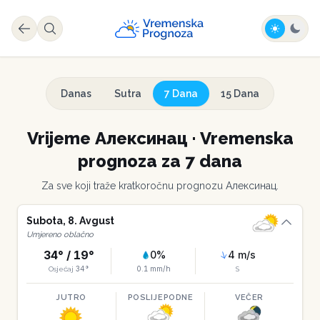
Danas
Sutra
7 Dana
15 Dana
Vrijeme
Алексинац
·
Vremenska
prognoza za 7 dana
Za sve koji traže kratkoročnu prognozu
Алексинац
.
Subota
,
8
.
Avgust
Umjereno oblačno
34
° /
19
°
0
%
4
m/s
34
°
0.1
mm/h
Osjećaj
S
JUTRO
POSLIJEPODNE
VEČER