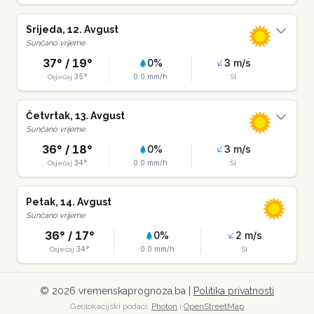
Srijeda
,
12
.
Avgust
Sunčano vrijeme
37
° /
19
°
0
%
3
m/s
35
°
0.0
mm/h
Osjećaj
SI
Četvrtak
,
13
.
Avgust
Sunčano vrijeme
36
° /
18
°
0
%
3
m/s
34
°
0.0
mm/h
Osjećaj
SI
Petak
,
14
.
Avgust
Sunčano vrijeme
36
° /
17
°
0
%
2
m/s
34
°
0.0
mm/h
Osjećaj
SI
©
2026
vremenskaprognoza.ba |
Politika privatnosti
Geolokacijski podaci:
Photon
i
OpenStreetMap