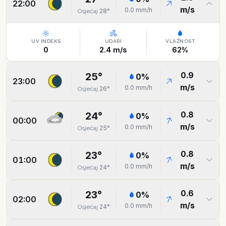
22:00
m/s
0.0
mm/h
28
°
Osjećaj
UV INDEKS
UDARI
VLAŽNOST
0
2.4
m/s
62
%
0.9
25
°
0
%
23:00
m/s
0.0
mm/h
26
°
Osjećaj
0.8
24
°
0
%
00:00
m/s
0.0
mm/h
25
°
Osjećaj
0.8
23
°
0
%
01:00
m/s
0.0
mm/h
24
°
Osjećaj
0.6
23
°
0
%
02:00
m/s
0.0
mm/h
24
°
Osjećaj