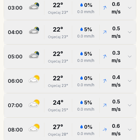
0.6
22
°
0
%
03:00
m/s
0.0
mm/h
23
°
Osjećaj
0.5
22
°
5
%
04:00
m/s
0.0
mm/h
23
°
Osjećaj
0.3
22
°
5
%
05:00
m/s
0.0
mm/h
23
°
Osjećaj
0.4
22
°
0
%
06:00
m/s
0.0
mm/h
23
°
Osjećaj
0.5
24
°
5
%
07:00
m/s
0.0
mm/h
25
°
Osjećaj
0.6
27
°
0
%
08:00
m/s
0.0
mm/h
28
°
Osjećaj