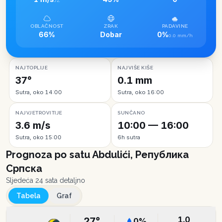
JZ
OBLAČNOST
ZRAK
PADAVINE
66%
Dobar
0%
0.0 mm/h
NAJTOPLIJE
NAJVIŠE KIŠE
37°
0.1 mm
Sutra, oko 14:00
Sutra, oko 16:00
NAJVJETROVITIJE
SUNČANO
3.6 m/s
10:00 — 16:00
Sutra, oko 15:00
6h sutra
Prognoza po satu
Abdulići, Република
Српска
Sljedeća 24 sata detaljno
Tabela
Graf
1.0
27
°
0
%