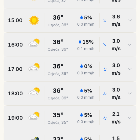
37
°
Osjećaj
3.6
36
°
5
%
15:00
m/s
0.0
mm/h
36
°
Osjećaj
3.0
36
°
15
%
16:00
m/s
0.1
mm/h
36
°
Osjećaj
3.0
36
°
0
%
17:00
m/s
0.0
mm/h
36
°
Osjećaj
3.0
36
°
5
%
18:00
m/s
0.0
mm/h
36
°
Osjećaj
2.1
35
°
5
%
19:00
m/s
0.0
mm/h
35
°
Osjećaj
1.5
33
°
5
%