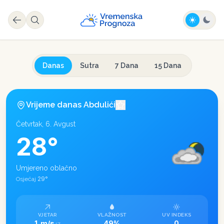
Danas
Sutra
7 Dana
15 Dana
Vrijeme danas
Abdulići
Četvrtak, 6. Avgust
28
°
Umjereno oblačno
29
°
Osjećaj
VJETAR
VLAŽNOST
UV INDEKS
1 m/s
49%
0